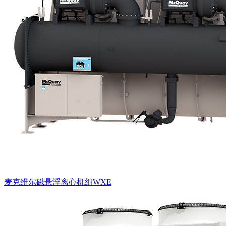
麦克维尔磁悬浮离心机组WXE