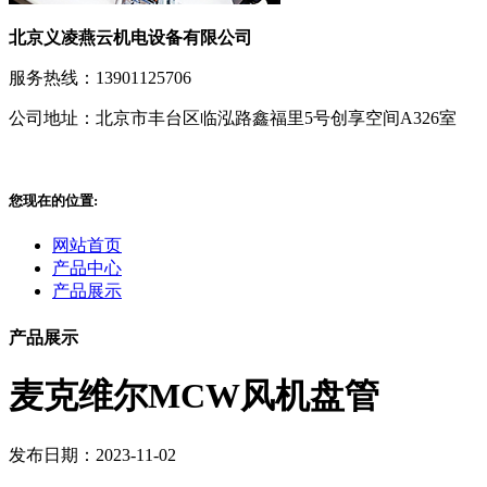
北京义凌燕云机电设备有限公司
服务热线：13901125706
公司地址：北京市丰台区临泓路鑫福里5号创享空间A326室
您现在的位置:
网站首页
产品中心
产品展示
产品展示
麦克维尔MCW风机盘管
发布日期：2023-11-02