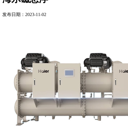
发布日期：2023-11-02