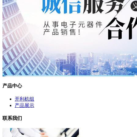
产品中心
开利机组
产品展示
联系我们